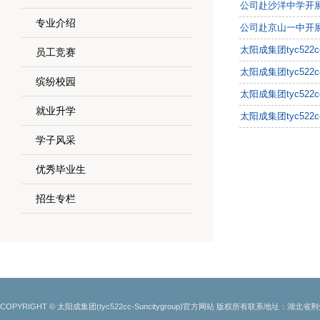
公司赴沙洋中学开
专业介绍
公司赴京山一中开展
太阳成集团tyc52
员工竞赛
​太阳成集团tyc
缤纷校园
太阳成集团tyc52
就业升学
太阳成集团tyc52
学子风采
优秀毕业生
招生专栏
COPYRIGHT © 太阳成集团(tyc522cc-Suncitygroup)官方网站 版权所有
联系地址：湖北省荆州市