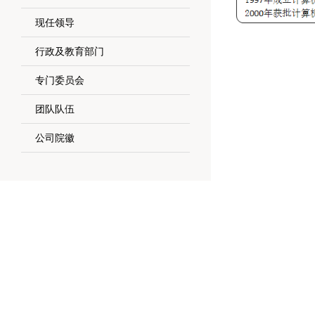
现任领导
行政及教育部门
专门委员会
团队队伍
公司院徽