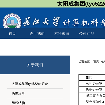
太阳成集团(tyc522c
首页
关于我们
本科教育
公司产品
当前位置： 首页 · 
关于我们
部门
公司办公室
​太阳成集团tyc522cc简介
教研办公室
历史沿革
员工事务办
综合实验中
组织结构