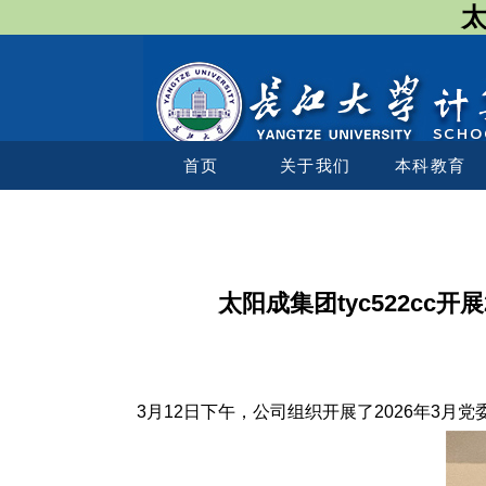
太
首页
关于我们
本科教育
​太阳成集团tyc522c
3月12日下午，公司组织开展了2026年3