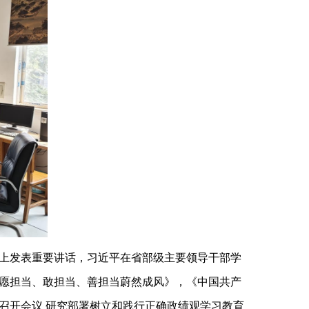
上发表重要讲话，习近平在省部级主要领导干部学
愿担当、敢担当、善担当蔚然成风》，《中国共产
召开会议 研究部署树立和践行正确政绩观学习教育