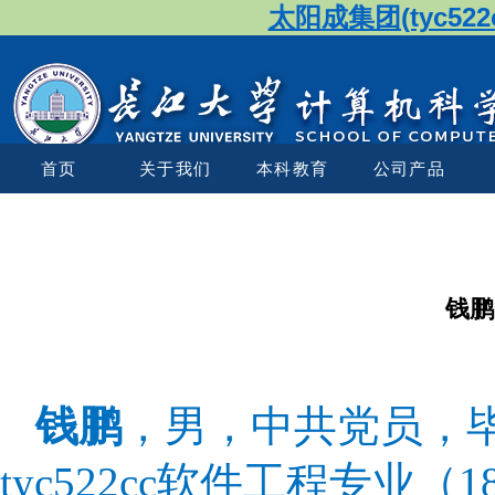
太阳成集团(tyc522c
首页
关于我们
本科教育
公司产品
钱鹏
钱鹏
，男，中共党员，
tyc522cc软件工程专业（
1