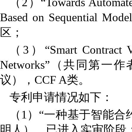
（
2
）“
Towards Automate
Based on Sequential Model
区；
（
3
）“
Smart Contract V
Networks
”（共同第一作
议），
CCF A
类。
专利申请情况如下：
（
1
）“一种基于智能合
明人），已进入实审阶段