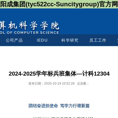
阳成集团(tyc522cc-Suncitygroup)官方
公司产品
IEDU
科学研究
员工工作
2024-2025学年标兵班集体—计科12304
发布日期：2025-10-19 10:52:28 点击数：
团结奋进
担使命
笃
学力行
谱
新篇