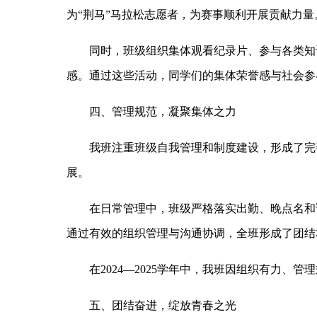
为
“
荆马
”
马拉松志愿者，为赛事顺利开展贡献力量
同时，班级组织集体观看纪录片、参与各类知
感。通过这些活动，同学们的集体荣誉感与社会参
四、管理规范，凝聚集体之力
我
班注重班级自我管理和制度建设，形成了完
展。
在日常管理中，班级严格落实出勤、晚点名和
通过有效的组织管理与沟通协调，全班形成了团结
在2024—2025
学年中，
我
班因组织有力、管理
五、团结奋进，绽放青春之光