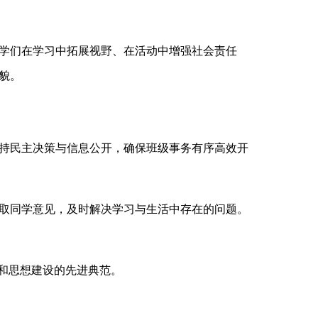
学们在学习中拓展视野、在活动中增强社会责任
貌。
持民主决策与信息公开，确保班级事务有序高效开
取同学意见，及时解决学习与生活中存在的问题。
和思想建设的先进典范。