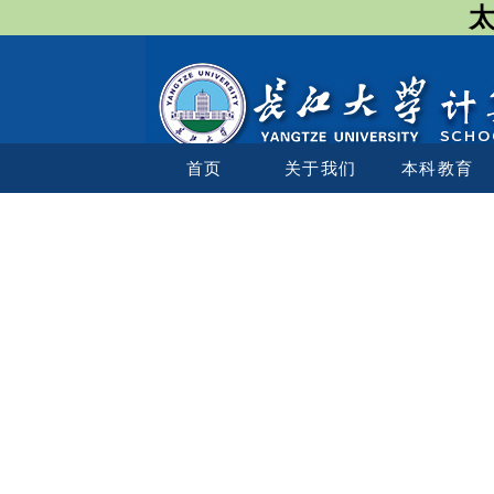
太
首页
关于我们
本科教育