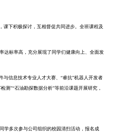
，课下积极探讨，互相督促共同进步。全班课程及
率达标率高，充分展现了同学们健康向上、全面发
件与信息技术专业人才大赛、
“
睿抗
”
机器人开发者
雾检测
”“
石油勘探数据分析
”
等前沿课题开展研究，
同学多次参与公司组织的校园清扫活动，报名成